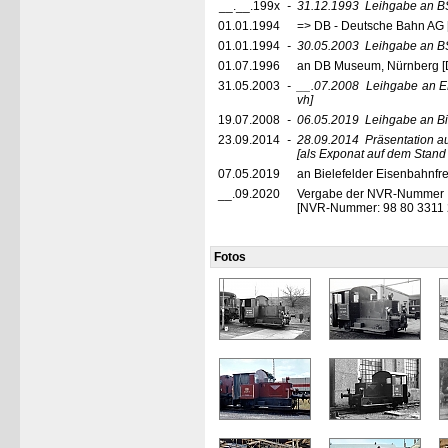
__.__.199x
-
31.12.1993
Leihgabe an B
01.01.1994
=> DB - Deutsche Bahn AG
01.01.1994
-
30.05.2003
Leihgabe an B
01.07.1996
an DB Museum, Nürnberg [
31.05.2003
-
__.07.2008
Leihgabe an E
vh]
19.07.2008
-
06.05.2019
Leihgabe an Bie
23.09.2014
-
28.09.2014
Präsentation a
[als Exponat auf dem Stand
07.05.2019
an Bielefelder Eisenbahnfre
__.09.2020
Vergabe der NVR-Nummer
[NVR-Nummer: 98 80 3311 
Fotos