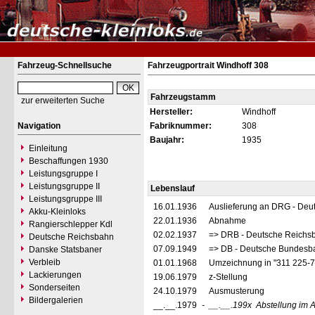
Fahrzeug-Schnellsuche
Fahrzeugportrait Windhoff 308
Fahrzeugstamm
zur erweiterten Suche
Hersteller:
Windhoff
Navigation
Fabriknummer:
308
Baujahr:
1935
Einleitung
Beschaffungen 1930
Leistungsgruppe I
Leistungsgruppe II
Lebenslauf
Leistungsgruppe III
16.01.1936
Auslieferung an DRG - Deu
Akku-Kleinloks
22.01.1936
Abnahme
Rangierschlepper Kdl
02.02.1937
=> DRB - Deutsche Reichs
Deutsche Reichsbahn
07.09.1949
=> DB - Deutsche Bundesb
Danske Statsbaner
Verbleib
01.01.1968
Umzeichnung in "311 225-
Lackierungen
19.06.1979
z-Stellung
Sonderseiten
24.10.1979
Ausmusterung
Bildergalerien
__.__.1979
-
__.__.199x
Abstellung im