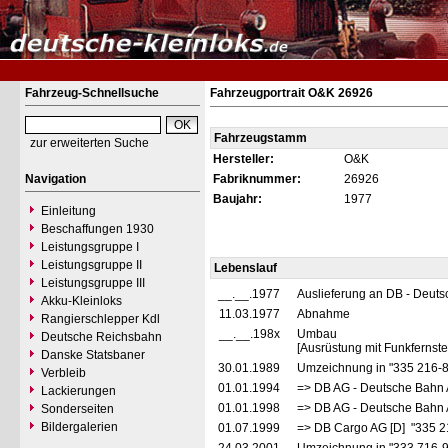
Fahrzeug-Schnellsuche
Fahrzeugportrait O&K 26926
Fahrzeugstamm
zur erweiterten Suche
Hersteller:
O&K
Navigation
Fabriknummer:
26926
Baujahr:
1977
Einleitung
Beschaffungen 1930
Leistungsgruppe I
Leistungsgruppe II
Lebenslauf
Leistungsgruppe III
__.__.1977
Auslieferung an DB - Deut
Akku-Kleinloks
11.03.1977
Abnahme
Rangierschlepper Kdl
__.__.198x
Umbau
Deutsche Reichsbahn
[Ausrüstung mit Funkfernst
Danske Statsbaner
30.01.1989
Umzeichnung in "335 216-
Verbleib
01.01.1994
=> DB AG - Deutsche Bahn 
Lackierungen
01.01.1998
=> DB AG - Deutsche Bahn 
Sonderseiten
Bildergalerien
01.07.1999
=> DB Cargo AG [D] "335 2