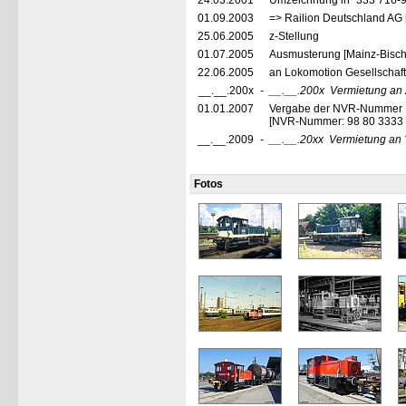
24.03.2001
Umzeichnung in "333 716-9"
01.09.2003
=> Railion Deutschland AG 
25.06.2005
z-Stellung
01.07.2005
Ausmusterung [Mainz-Bisch
22.06.2005
an Lokomotion Gesellschaf
__.__.200x
-
__.__.200x
Vermietung an
01.01.2007
Vergabe der NVR-Nummer
[NVR-Nummer: 98 80 3333
__.__.2009
-
__.__.20xx
Vermietung an 
Fotos