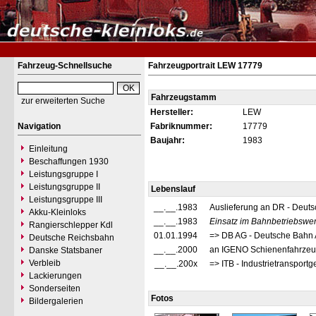
Fahrzeug-Schnellsuche
Fahrzeugportrait LEW 17779
Fahrzeugstamm
zur erweiterten Suche
Hersteller:
LEW
Navigation
Fabriknummer:
17779
Baujahr:
1983
Einleitung
Beschaffungen 1930
Leistungsgruppe I
Leistungsgruppe II
Lebenslauf
Leistungsgruppe III
__.__.1983
Auslieferung an DR - Deut
Akku-Kleinloks
__.__.1983
Einsatz im Bahnbetriebswe
Rangierschlepper Kdl
01.01.1994
=> DB AG - Deutsche Bahn
Deutsche Reichsbahn
__.__.2000
an IGENO Schienenfahrzeu
Danske Statsbaner
Verbleib
__.__.200x
=> ITB - Industrietranspor
Lackierungen
Sonderseiten
Fotos
Bildergalerien