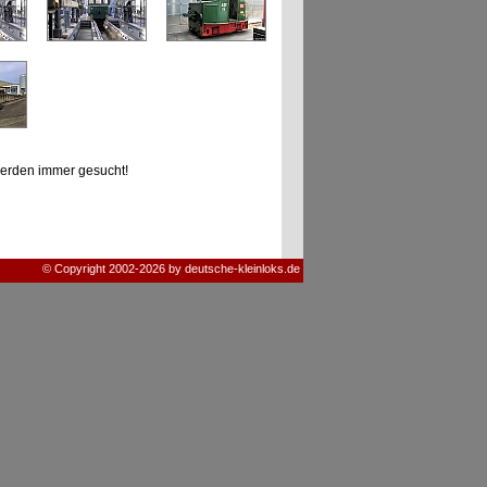
erden immer gesucht!
© Copyright 2002-2026 by deutsche-kleinloks.de