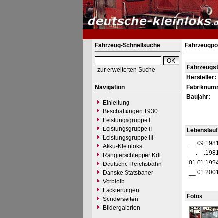
Fahrzeug-Schnellsuche
Fahrzeugpo
Fahrzeugs
zur erweiterten Suche
Hersteller:
Navigation
Fabriknum
Baujahr:
Einleitung
Beschaffungen 1930
Leistungsgruppe I
Leistungsgruppe II
Lebenslauf
Leistungsgruppe III
__.09.198
Akku-Kleinloks
__.__.198
Rangierschlepper Kdl
01.01.199
Deutsche Reichsbahn
__.01.200
Danske Statsbaner
Verbleib
Lackierungen
Fotos
Sonderseiten
Bildergalerien