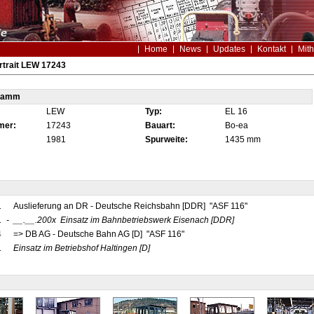
Home
News
Updates
Kontakt
Mith
rtrait LEW 17243
tamm
LEW
Typ:
EL 16
mer:
17243
Bauart:
Bo-ea
1981
Spurweite:
1435 mm
1
Auslieferung an DR - Deutsche Reichsbahn [DDR] "ASF 116"
1
-
__.__.200x
Einsatz im Bahnbetriebswerk Eisenach
[DDR]
4
=> DB AG - Deutsche Bahn AG [D] "ASF 116"
1
Einsatz im Betriebshof Haltingen
[D]