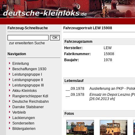
Fahrzeug-Schnellsuche
Fahrzeugportrait LEW 15908
Fahrzeugstamm
zur erweiterten Suche
Hersteller:
LEW
Navigation
Fabriknummer:
15908
Baujahr:
1978
Einleitung
Beschaffungen 1930
Leistungsgruppe I
Leistungsgruppe II
Lebenslauf
Leistungsgruppe III
__.09.1978
Auslieferung an PKP - Pols
Akku-Kleinloks
__.09.1978
Einsatz im Depot Leszno
[
Rangierschlepper Kdl
[26.04.2013 vh]
Deutsche Reichsbahn
Danske Statsbaner
Verbleib
Fotos
Lackierungen
Sonderseiten
Bildergalerien