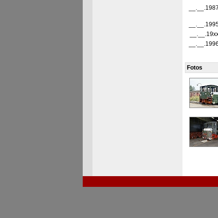
__.__.198
__.__.199
__.__.19x
__.__.199
Fotos