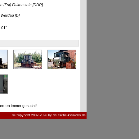
e (Est) Falkenstein
[DDR]
t) Werdau
[D]
F 01"
erden immer gesucht!
© Copyright 2002-2026 by deutsche-kleinloks.de