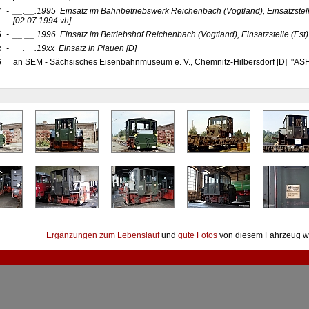
7
-
__.__.1995
Einsatz im Bahnbetriebswerk Reichenbach (Vogtland), Einsatzstell
[02.07.1994 vh]
5
-
__.__.1996
Einsatz im Betriebshof Reichenbach (Vogtland), Einsatzstelle (Es
x
-
__.__.19xx
Einsatz in Plauen
[D]
6
an SEM - Sächsisches Eisenbahnmuseum e. V., Chemnitz-Hilbersdorf [D] "AS
Ergänzungen zum Lebenslauf
und
gute Fotos
von diesem Fahrzeug w