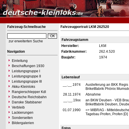
Fahrzeug-Schnellsuche
Fahrzeugportrait LKM 262520
Fahrzeugstamm
zur erweiterten Suche
Hersteller:
LKM
Navigation
Fabriknummer:
262.4.520
Baujahr:
1974
Einleitung
Beschaffungen 1930
Leistungsgruppe I
Leistungsgruppe II
Lebenslauf
Leistungsgruppe III
__.__.1974
Auslieferung an BKK Regis
Akku-Kleinloks
Brikettfabrik Phönix Mumsd
Rangierschlepper Kdl
28.11.1974
Abnahme
Deutsche Reichsbahn
__.__.19xx
an BKW Deuben - VEB Brau
Danske Statsbaner
Brikettfabrik Deuben, Deub
Verbleib
01.07.1990
=> MIBRAG - Mitteldeutsche
Lackierungen
Tagebau Profen, Profen [D]
Sonderseiten
Bildergalerien
Fotos