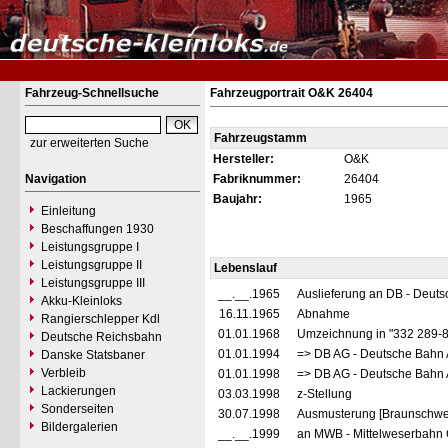
Fahrzeug-Schnellsuche
Fahrzeugportrait O&K 26404
Fahrzeugstamm
zur erweiterten Suche
Hersteller:
O&K
Navigation
Fabriknummer:
26404
Baujahr:
1965
Einleitung
Beschaffungen 1930
Leistungsgruppe I
Leistungsgruppe II
Lebenslauf
Leistungsgruppe III
__.__.1965
Auslieferung an DB - Deut
Akku-Kleinloks
16.11.1965
Abnahme
Rangierschlepper Kdl
01.01.1968
Umzeichnung in "332 289-
Deutsche Reichsbahn
01.01.1994
=> DB AG - Deutsche Bahn 
Danske Statsbaner
Verbleib
01.01.1998
=> DB AG - Deutsche Bahn 
Lackierungen
03.03.1998
z-Stellung
Sonderseiten
30.07.1998
Ausmusterung [Braunschwe
Bildergalerien
__.__.1999
an MWB - Mittelweserbahn 