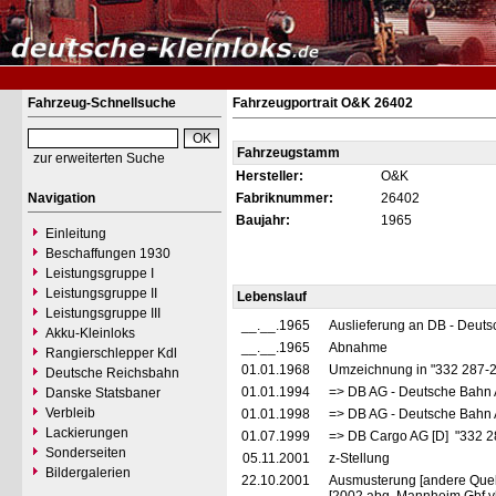
Fahrzeug-Schnellsuche
Fahrzeugportrait O&K 26402
Fahrzeugstamm
zur erweiterten Suche
Hersteller:
O&K
Navigation
Fabriknummer:
26402
Baujahr:
1965
Einleitung
Beschaffungen 1930
Leistungsgruppe I
Leistungsgruppe II
Lebenslauf
Leistungsgruppe III
__.__.1965
Auslieferung an DB - Deut
Akku-Kleinloks
__.__.1965
Abnahme
Rangierschlepper Kdl
01.01.1968
Umzeichnung in "332 287-
Deutsche Reichsbahn
01.01.1994
=> DB AG - Deutsche Bahn 
Danske Statsbaner
Verbleib
01.01.1998
=> DB AG - Deutsche Bahn 
Lackierungen
01.07.1999
=> DB Cargo AG [D] "332 2
Sonderseiten
05.11.2001
z-Stellung
Bildergalerien
22.10.2001
Ausmusterung [andere Quell