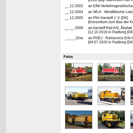
[2002 abg. Mannheim Gbf v
__.12.2002
an EfW-Verkehrsgesellscha
__.12.2004
an WLH - Westfälische Loko
__.12.2005
an Pihl-Aarsleff J. V. [DK]
[Konsortium zum Bau der 
__.__.2009
an Aarsleff Rail A/S, Åbyhø
[12.10.2019 in Padborg [DK]
__.__.20xx
an RSEJ - Railservice Eri
[04.07.2020 in Padborg [DK]
Fotos