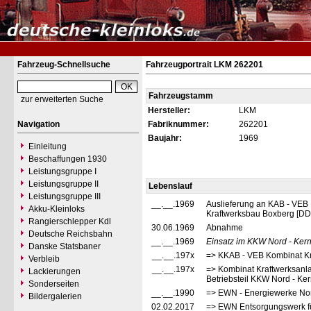
Fahrzeug-Schnellsuche
Fahrzeugportrait LKM 262201
Fahrzeugstamm
zur erweiterten Suche
Hersteller:
LKM
Navigation
Fabriknummer:
262201
Baujahr:
1969
Einleitung
Beschaffungen 1930
Leistungsgruppe I
Leistungsgruppe II
Lebenslauf
Leistungsgruppe III
__.__.1969
Auslieferung an KAB - VEB
Akku-Kleinloks
Kraftwerksbau Boxberg [D
Rangierschlepper Kdl
30.06.1969
Abnahme
Deutsche Reichsbahn
__.__.1969
Einsatz im KKW Nord - Kern
Danske Statsbaner
__.__.197x
=> KKAB - VEB Kombinat Kr
Verbleib
__.__.197x
=> Kombinat Kraftwerksanl
Lackierungen
Betriebsteil KKW Nord - Ke
Sonderseiten
__.__.1990
=> EWN - Energiewerke No
Bildergalerien
02.02.2017
=> EWN Entsorgungswerk fü