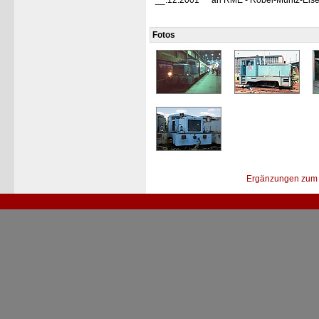
__.12.2001
an RME - Röbel-Müritz-Eis
Fotos
Ergänzungen zum 