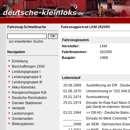
Fahrzeug-Schnellsuche
Fahrzeugportrait LKM 262095
Fahrzeugstamm
zur erweiterten Suche
Hersteller:
LKM
Navigation
Fabriknummer:
262095
Baujahr:
1968
Einleitung
Beschaffungen 1930
Leistungsgruppe I
Leistungsgruppe II
Lebenslauf
Leistungsgruppe III
20.08.1968
Auslieferung an DR - Deut
Akku-Kleinloks
01.06.1970
Umzeichnung in "102 046-
Rangierschlepper Kdl
25.01.1974
Ausmusterung
Deutsche Reichsbahn
25.01.1974
Einsatz im Raw Karl-Marx-S
Danske Statsbaner
[als Gerät im internen Vers
Verbleib
01.01.1994
=> DB AG - Deutsche Bahn 
Lackierungen
__.__.____
Einsatz im Werk Chemnitz "5
Sonderseiten
Bildergalerien
__.__.1998
an SEM - Sächsisches Eise