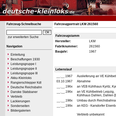
Fahrzeug-Schnellsuche
Fahrzeugportrait LKM 261560
Fahrzeugstamm
zur erweiterten Suche
Hersteller:
LKM
Navigation
Fabriknummer:
261560
Baujahr:
1967
Einleitung
Beschaffungen 1930
Leistungsgruppe I
Leistungsgruppe II
Lebenslauf
Leistungsgruppe III
__.__.1967
Auslieferung an VE Kühlbetr
Akku-Kleinloks
03.10.1967
Abnahme
Rangierschlepper Kdl
__.__.196x
an VEB Kühlhaus Kyritz, Kyr
Deutsche Reichsbahn
__.__.196x
an VE Kühlbetrieb Leipzig,
Danske Statsbaner
Kühlhaus Dahlen, Dahlen [
Verbleib
__.__.198x
Umbau durch Reichsbahnau
Lackierungen
__.__.199x
an KEG - Karsdorfer Eisenb
Sonderseiten
Bildergalerien
Verbleib unbekannt