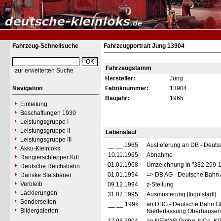
Fahrzeug-Schnellsuche
Fahrzeugportrait Jung 13904
Fahrzeugstamm
zur erweiterten Suche
Hersteller:
Jung
Navigation
Fabriknummer:
13904
Baujahr:
1965
Einleitung
Beschaffungen 1930
Leistungsgruppe I
Leistungsgruppe II
Lebenslauf
Leistungsgruppe III
__.__.1965
Auslieferung an DB - Deut
Akku-Kleinloks
10.11.1965
Abnahme
Rangierschlepper Kdl
01.01.1968
Umzeichnung in "332 259-
Deutsche Reichsbahn
01.01.1994
=> DB AG - Deutsche Bahn 
Danske Statsbaner
Verbleib
09.12.1994
z-Stellung
Lackierungen
31.07.1995
Ausmusterung [Ingolstadt]
Sonderseiten
__.__.199x
an DBG - Deutsche Bahn Gl
Bildergalerien
Niederlassung Oberhausen