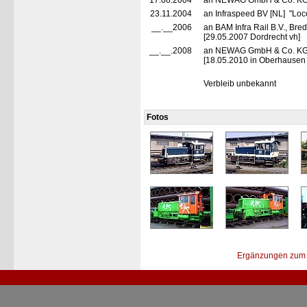
17.08.2004
an NEWAG GmbH & Co. KG, 
23.11.2004
an Infraspeed BV [NL] "Loc
__.__2006
an BAM Infra Rail B.V., Bre
[29.05.2007 Dordrecht vh]
__.__.2008
an NEWAG GmbH & Co. KG, 
[18.05.2010 in Oberhausen 
Verbleib unbekannt
Fotos
Ergänzungen zum 