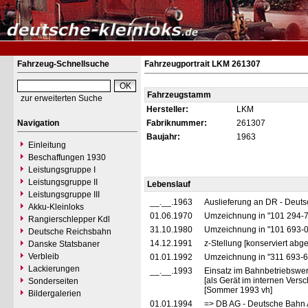
Fahrzeug-Schnellsuche
Fahrzeugportrait LKM 261307
Fahrzeugstamm
zur erweiterten Suche
Hersteller:
LKM
Navigation
Fabriknummer:
261307
Baujahr:
1963
Einleitung
Beschaffungen 1930
Leistungsgruppe I
Leistungsgruppe II
Lebenslauf
Leistungsgruppe III
__.__.1963
Auslieferung an DR - Deut
Akku-Kleinloks
01.06.1970
Umzeichnung in "101 294-
Rangierschlepper Kdl
31.10.1980
Umzeichnung in "101 693-
Deutsche Reichsbahn
14.12.1991
z-Stellung [konserviert abges
Danske Statsbaner
Verbleib
01.01.1992
Umzeichnung in "311 693-
Lackierungen
__.__.1993
Einsatz im Bahnbetriebswe
[als Gerät im internen Vers
Sonderseiten
[Sommer 1993 vh]
Bildergalerien
01.01.1994
=> DB AG - Deutsche Bahn 