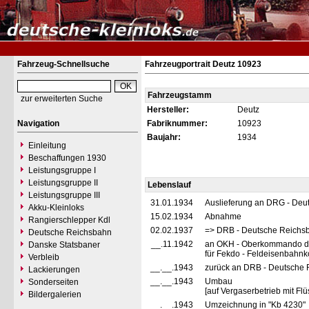
Fahrzeug-Schnellsuche
Fahrzeugportrait Deutz 10923
Fahrzeugstamm
zur erweiterten Suche
Hersteller:
Deutz
Navigation
Fabriknummer:
10923
Baujahr:
1934
Einleitung
Beschaffungen 1930
Leistungsgruppe I
Leistungsgruppe II
Lebenslauf
Leistungsgruppe III
31.01.1934
Auslieferung an DRG - Deu
Akku-Kleinloks
15.02.1934
Abnahme
Rangierschlepper Kdl
02.02.1937
=> DRB - Deutsche Reichs
Deutsche Reichsbahn
__.11.1942
an OKH - Oberkommando de
Danske Statsbaner
für Fekdo - Feldeisenbahn
Verbleib
__.__.1943
zurück an DRB - Deutsche 
Lackierungen
__.__.1943
Umbau
Sonderseiten
[auf Vergaserbetrieb mit Flü
Bildergalerien
__.__.1943
Umzeichnung in "Kb 4230"