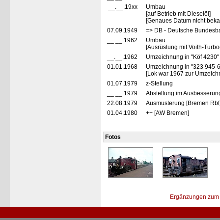
__.__.19xx
Umbau
[auf Betrieb mit Dieselöl]
[Genaues Datum nicht bek
07.09.1949
=> DB - Deutsche Bundesb
__.__.1962
Umbau
[Ausrüstung mit Voith-Turbo
__.__.1962
Umzeichnung in "Köf 4230
01.01.1968
Umzeichnung in "323 945-
[Lok war 1967 zur Umzeich
01.07.1979
z-Stellung
__.__.1979
Abstellung im Ausbesserun
22.08.1979
Ausmusterung [Bremen Rbf
01.04.1980
++ [AW Bremen]
Fotos
Ergänzungen zum 