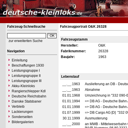
Fahrzeug-Schnellsuche
Fahrzeugportrait O&K 26328
Fahrzeugstamm
zur erweiterten Suche
Hersteller:
O&K
Navigation
Fabriknummer:
26328
Baujahr:
1963
Einleitung
Beschaffungen 1930
Leistungsgruppe I
Leistungsgruppe II
Lebenslauf
Leistungsgruppe III
__.__.1963
Auslieferung an DB - Deut
Akku-Kleinloks
__.__.1963
Abnahme
Rangierschlepper Kdl
01.01.1968
Umzeichnung in "332 090-
Deutsche Reichsbahn
01.01.1994
=> DB AG - Deutsche Bahn 
Danske Statsbaner
Verbleib
01.01.1998
=> DB AG - Deutsche Bahn 
Lackierungen
01.07.1999
=> DB Cargo AG [D] "332 0
Sonderseiten
30.11.1999
Ausmusterung
Bildergalerien
__.__.2000
an MWB - Mittelweserbahn 