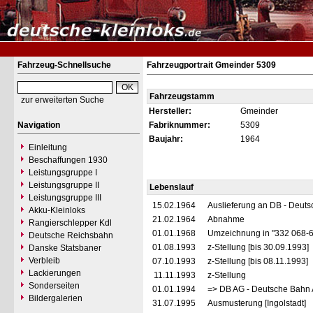
Fahrzeug-Schnellsuche
Fahrzeugportrait Gmeinder 5309
Fahrzeugstamm
zur erweiterten Suche
Hersteller:
Gmeinder
Navigation
Fabriknummer:
5309
Baujahr:
1964
Einleitung
Beschaffungen 1930
Leistungsgruppe I
Leistungsgruppe II
Lebenslauf
Leistungsgruppe III
15.02.1964
Auslieferung an DB - Deut
Akku-Kleinloks
21.02.1964
Abnahme
Rangierschlepper Kdl
01.01.1968
Umzeichnung in "332 068-
Deutsche Reichsbahn
01.08.1993
z-Stellung [bis 30.09.1993]
Danske Statsbaner
Verbleib
07.10.1993
z-Stellung [bis 08.11.1993]
Lackierungen
11.11.1993
z-Stellung
Sonderseiten
01.01.1994
=> DB AG - Deutsche Bahn 
Bildergalerien
31.07.1995
Ausmusterung [Ingolstadt]