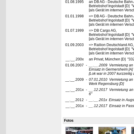
01.08.1995
an DB AG - Deutsche Bahn 
Betriebshof Ingolstadt [D] 
[als Gerät im internen Vers
01.01.1998
=> DB AG - Deutsche Bahn 
Betriebshof Ingolstadt [D] 
[als Gerät im internen Vers
01.07.1999
=> DB Cargo AG,
Betriebshof Ingolstadt [D] 
[als Gerät im internen Vers
01.09.2003
=> Railion Deutschland AG,
Betriebshof Ingolstadt [D] 
[als Gerät im internen Vers
__.__.200x
an Privat, München [D] "332
01.06.2007
-
__.__.2009
Vermietung an 
Einsatz in Germersheim
[A]
[Lok war in 2007 kurzzeitig
__.__.2009
-
07.01.2010
Vermietung an
Werk Regensburg
[D]
__.__.201x
-
__.12.2017
Vermietung an 
6"
__.__.2012
-
__.__.201x
Einsatz in Aug
__.__.201x
-
__.12.2017
Einsatz in Pas
Fotos