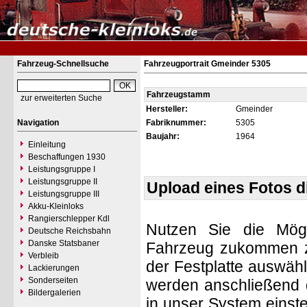
Fahrzeug-Schnellsuche
Fahrzeugportrait Gmeinder 5305
Fahrzeugstamm
zur erweiterten Suche
Hersteller:
Gmeinder
Navigation
Fabriknummer:
5305
Baujahr:
1964
Einleitung
Beschaffungen 1930
Leistungsgruppe I
Leistungsgruppe II
Upload eines Fotos 
Leistungsgruppe III
Akku-Kleinloks
Rangierschlepper Kdl
Nutzen Sie die Mögl
Deutsche Reichsbahn
Danske Statsbaner
Fahrzeug zukommen zu 
Verbleib
der Festplatte auswäh
Lackierungen
Sonderseiten
werden anschließend d
Bildergalerien
in unser System einste