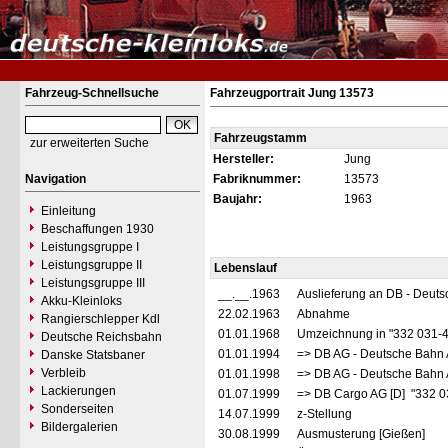
Fahrzeug-Schnellsuche
Fahrzeugportrait Jung 13573
Fahrzeugstamm
zur erweiterten Suche
Hersteller:
Jung
Navigation
Fabriknummer:
13573
Baujahr:
1963
Einleitung
Beschaffungen 1930
Leistungsgruppe I
Leistungsgruppe II
Lebenslauf
Leistungsgruppe III
__.__.1963
Auslieferung an DB - Deut
Akku-Kleinloks
22.02.1963
Abnahme
Rangierschlepper Kdl
01.01.1968
Umzeichnung in "332 031-
Deutsche Reichsbahn
01.01.1994
=> DB AG - Deutsche Bahn 
Danske Statsbaner
Verbleib
01.01.1998
=> DB AG - Deutsche Bahn 
Lackierungen
01.07.1999
=> DB Cargo AG [D] "332 0
Sonderseiten
14.07.1999
z-Stellung
Bildergalerien
30.08.1999
Ausmusterung [Gießen]