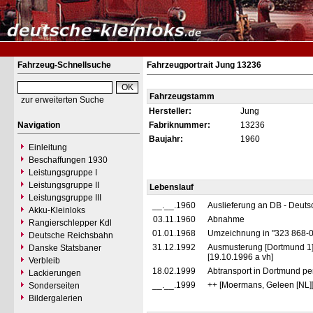
Fahrzeug-Schnellsuche
Fahrzeugportrait Jung 13236
Fahrzeugstamm
zur erweiterten Suche
Hersteller:
Jung
Navigation
Fabriknummer:
13236
Baujahr:
1960
Einleitung
Beschaffungen 1930
Leistungsgruppe I
Leistungsgruppe II
Lebenslauf
Leistungsgruppe III
__.__.1960
Auslieferung an DB - Deut
Akku-Kleinloks
03.11.1960
Abnahme
Rangierschlepper Kdl
01.01.1968
Umzeichnung in "323 868-
Deutsche Reichsbahn
31.12.1992
Ausmusterung [Dortmund 1
Danske Statsbaner
[19.10.1996 a vh]
Verbleib
18.02.1999
Abtransport in Dortmund p
Lackierungen
__.__.1999
++ [Moermans, Geleen [NL]
Sonderseiten
Bildergalerien