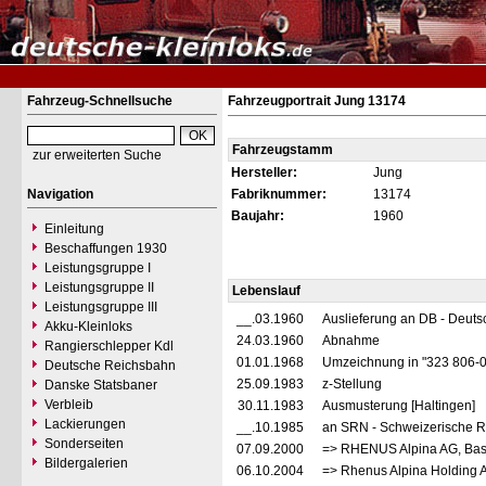
Fahrzeug-Schnellsuche
Fahrzeugportrait Jung 13174
Fahrzeugstamm
zur erweiterten Suche
Hersteller:
Jung
Navigation
Fabriknummer:
13174
Baujahr:
1960
Einleitung
Beschaffungen 1930
Leistungsgruppe I
Leistungsgruppe II
Lebenslauf
Leistungsgruppe III
__.03.1960
Auslieferung an DB - Deut
Akku-Kleinloks
24.03.1960
Abnahme
Rangierschlepper Kdl
01.01.1968
Umzeichnung in "323 806-
Deutsche Reichsbahn
25.09.1983
z-Stellung
Danske Statsbaner
Verbleib
30.11.1983
Ausmusterung [Haltingen]
Lackierungen
__.10.1985
an SRN - Schweizerische R
Sonderseiten
07.09.2000
=> RHENUS Alpina AG, Bas
Bildergalerien
06.10.2004
=> Rhenus Alpina Holding 