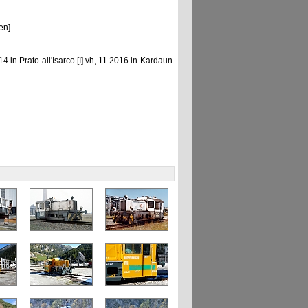
en]
 in Prato all'Isarco [I] vh, 11.2016 in Kardaun