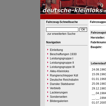
Fahrzeug-Schnellsuche
Fahrzeugpo
Fahrzeugs
zur erweiterten Suche
Hersteller:
Navigation
Fabriknum
Baujahr:
Einleitung
Beschaffungen 1930
Leistungsgruppe I
Leistungsgruppe II
Lebenslauf
Leistungsgruppe III
24.08.196
Akku-Kleinloks
15.09.196
Rangierschlepper Kdl
01.01.196
Deutsche Reichsbahn
25.09.198
Danske Statsbaner
Verbleib
29.12.198
Lackierungen
__.04.198
Sonderseiten
__.__.199
Bildergalerien
01.07.200