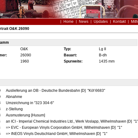
Home
News
Updates
Kontakt
Mith
rtrait O&K 26090
tamm
O&K
Typ:
Lg II
mer:
26090
Bauart:
B-dh
1960
Spurweite:
1435 mm
0
Auslieferung an DB - Deutsche Bundesbahn [D] "Köf 6683"
0
Abnahme
8
Umzeichnung in "323 304-6"
3
z-Stellung
3
Ausmusterung [Husum]
4
an ICI - Imperial Chemical Industries Ltd., Werk Voslapp, Wilhelmshaven [D] "1
4
=> EVC - European Vinyls Corporation GmbH, Wilhelmshaven [D] "1"
5
=> INEOS Vinyls Deutschland GmbH, Wilhelmshaven [D] "1"