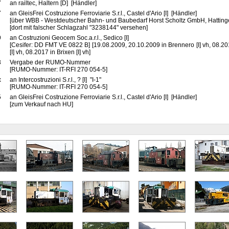
7
an railtec, Haltern [D] [Händler]
7
an GleisFrei Costruzione Ferroviarie S.r.l., Castel d'Ario [I] [Händler]
[über WBB - Westdeutscher Bahn- und Baubedarf Horst Scholtz GmbH, Hatting
[dort mit falscher Schlagzahl "3238144" versehen]
9
an Costruzioni Geocem Soc.a.r.l., Sedico [I]
[Cesifer: DD FMT VE 0822 B] [19.08.2009, 20.10.2009 in Brennero [I] vh, 08.2014
[I] vh, 08.2017 in Brixen [I] vh]
3
Vergabe der RUMO-Nummer
[RUMO-Nummer: IT-RFI 270 054-5]
x
an Intercostruzioni S.r.l., ? [I] "I-1"
[RUMO-Nummer: IT-RFI 270 054-5]
5
an GleisFrei Costruzione Ferroviarie S.r.l., Castel d'Ario [I] [Händler]
[zum Verkauf nach HU]