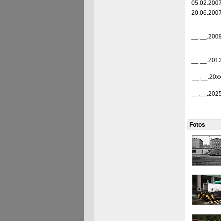
05.02.200
20.06.200
__.__.200
__.__.201
__.__.20x
__.__.202
Fotos