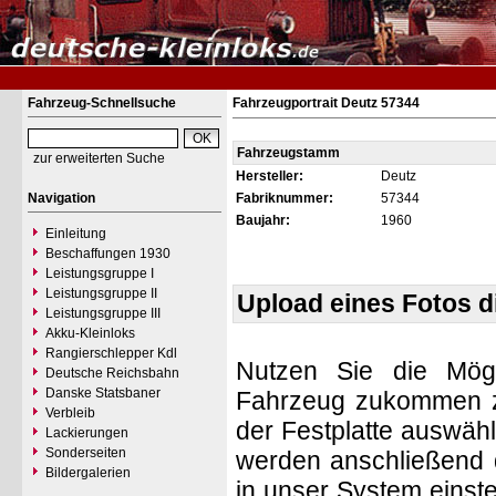
Fahrzeug-Schnellsuche
Fahrzeugportrait Deutz 57344
Fahrzeugstamm
zur erweiterten Suche
Hersteller:
Deutz
Navigation
Fabriknummer:
57344
Baujahr:
1960
Einleitung
Beschaffungen 1930
Leistungsgruppe I
Leistungsgruppe II
Upload eines Fotos 
Leistungsgruppe III
Akku-Kleinloks
Rangierschlepper Kdl
Nutzen Sie die Mögl
Deutsche Reichsbahn
Danske Statsbaner
Fahrzeug zukommen zu 
Verbleib
der Festplatte auswäh
Lackierungen
Sonderseiten
werden anschließend d
Bildergalerien
in unser System einste