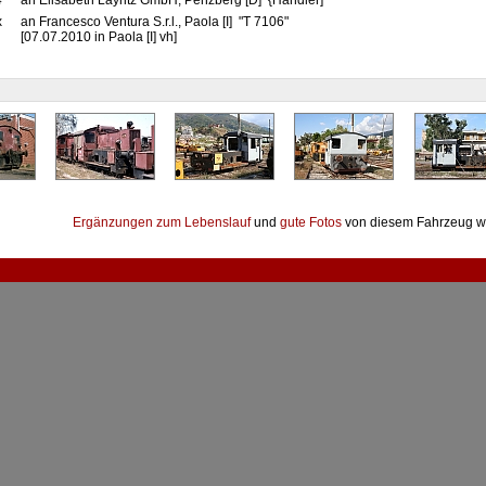
4
an Elisabeth Layritz GmbH, Penzberg [D] {Händler]
x
an Francesco Ventura S.r.l., Paola [I] "T 7106"
[07.07.2010 in Paola [I] vh]
Ergänzungen zum Lebenslauf
und
gute Fotos
von diesem Fahrzeug w