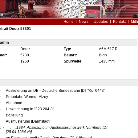
Home
News
Updates
Kontakt
Mith
trait Deutz 57301
tamm
Deutz
Typ:
A6M 617 R
mer:
57301
Bauart:
B-dh
1960
Spurweite:
1435 mm
0
Auslieferung an DB - Deutsche Bundesbahn [D] "Köf 6443"
0
Probefahrt Worms - Alzey
0
Abnahme
8
Umzeichnung in "323 204-8"
3
z-Stellung
3
Ausmusterung [Darmstadt]
x
-
__.__.1984
Abstellung im Ausbesserungswerk Nürnberg
[D]
[25.04.1984 vh]