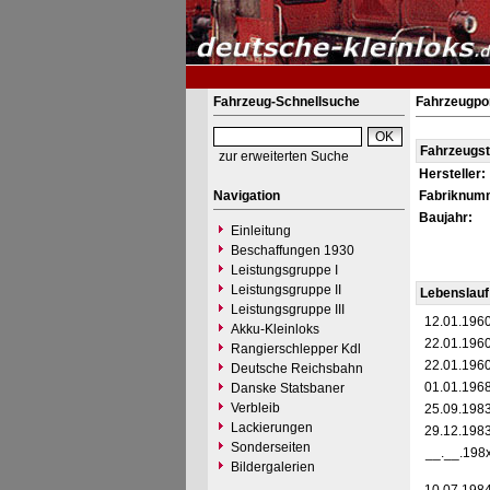
Fahrzeug-Schnellsuche
Fahrzeugpor
Fahrzeugs
zur erweiterten Suche
Hersteller:
Navigation
Fabriknum
Baujahr:
Einleitung
Beschaffungen 1930
Leistungsgruppe I
Leistungsgruppe II
Lebenslauf
Leistungsgruppe III
12.01.196
Akku-Kleinloks
22.01.196
Rangierschlepper Kdl
22.01.196
Deutsche Reichsbahn
01.01.196
Danske Statsbaner
Verbleib
25.09.198
Lackierungen
29.12.198
Sonderseiten
__.__.198
Bildergalerien