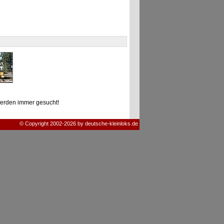
erden immer gesucht!
© Copyright 2002-2026 by deutsche-kleinloks.de