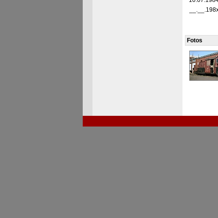
10.07.198
__.__.198
Fotos