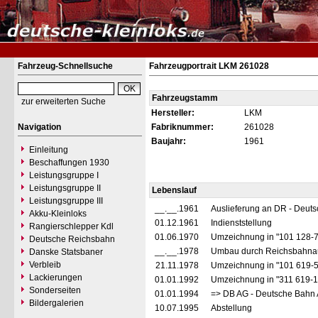
Fahrzeug-Schnellsuche
Fahrzeugportrait LKM 261028
Fahrzeugstamm
zur erweiterten Suche
Hersteller:
LKM
Navigation
Fabriknummer:
261028
Baujahr:
1961
Einleitung
Beschaffungen 1930
Leistungsgruppe I
Leistungsgruppe II
Lebenslauf
Leistungsgruppe III
__.__.1961
Auslieferung an DR - Deut
Akku-Kleinloks
01.12.1961
Indienststellung
Rangierschlepper Kdl
01.06.1970
Umzeichnung in "101 128-
Deutsche Reichsbahn
__.__.1978
Umbau durch Reichsbahnau
Danske Statsbaner
Verbleib
21.11.1978
Umzeichnung in "101 619-
Lackierungen
01.01.1992
Umzeichnung in "311 619-
Sonderseiten
01.01.1994
=> DB AG - Deutsche Bahn 
Bildergalerien
10.07.1995
Abstellung