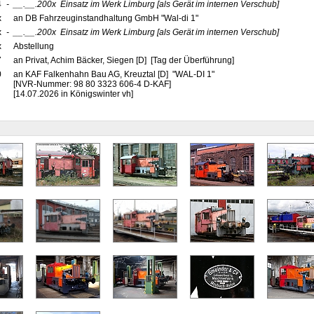
4
-
__.__.200x
Einsatz im Werk Limburg
[als Gerät im internen Verschub]
x
an DB Fahrzeuginstandhaltung GmbH "Wal-di 1"
x
-
__.__.200x
Einsatz im Werk Limburg
[als Gerät im internen Verschub]
x
Abstellung
7
an Privat, Achim Bäcker, Siegen [D] [Tag der Überführung]
0
an KAF Falkenhahn Bau AG, Kreuztal [D] "WAL-DI 1"
[NVR-Nummer: 98 80 3323 606-4 D-KAF]
[14.07.2026 in Königswinter vh]