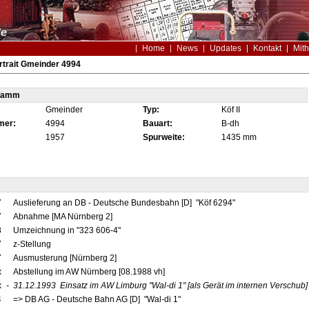
Home
News
Updates
Kontakt
Mith
trait Gmeinder 4994
tamm
Gmeinder
Typ:
Köf II
mer:
4994
Bauart:
B-dh
1957
Spurweite:
1435 mm
7
Auslieferung an DB - Deutsche Bundesbahn [D] "Köf 6294"
7
Abnahme [MA Nürnberg 2]
8
Umzeichnung in "323 606-4"
7
z-Stellung
7
Ausmusterung [Nürnberg 2]
x
Abstellung im AW Nürnberg [08.1988 vh]
x
-
31.12.1993
Einsatz im AW Limburg
"Wal-di 1"
[als Gerät im internen Verschub]
4
=> DB AG - Deutsche Bahn AG [D] "Wal-di 1"