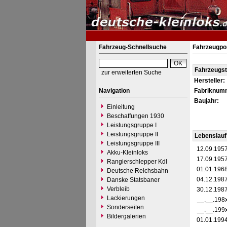
Fahrzeug-Schnellsuche
Fahrzeugpor
Fahrzeugs
zur erweiterten Suche
Hersteller:
Navigation
Fabriknum
Baujahr:
Einleitung
Beschaffungen 1930
Leistungsgruppe I
Leistungsgruppe II
Lebenslauf
Leistungsgruppe III
12.09.195
Akku-Kleinloks
17.09.195
Rangierschlepper Kdl
01.01.196
Deutsche Reichsbahn
04.12.198
Danske Statsbaner
Verbleib
30.12.198
Lackierungen
__.__.198
Sonderseiten
__.__.199
Bildergalerien
01.01.199