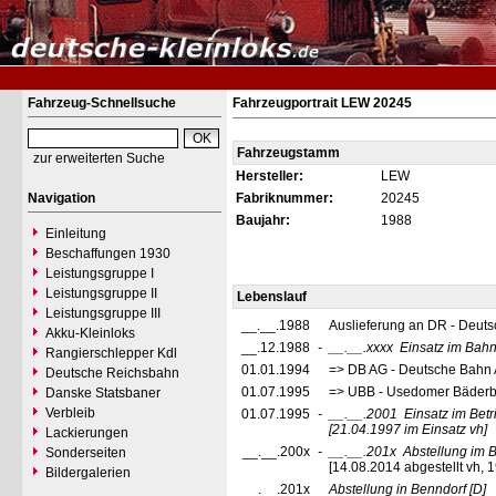
Fahrzeug-Schnellsuche
Fahrzeugportrait LEW 20245
Fahrzeugstamm
zur erweiterten Suche
Hersteller:
LEW
Navigation
Fabriknummer:
20245
Baujahr:
1988
Einleitung
Beschaffungen 1930
Leistungsgruppe I
Leistungsgruppe II
Lebenslauf
Leistungsgruppe III
__.__.1988
Auslieferung an DR - Deut
Akku-Kleinloks
__.12.1988
-
__.__.xxxx
Einsatz im Bah
Rangierschlepper Kdl
01.01.1994
=> DB AG - Deutsche Bahn 
Deutsche Reichsbahn
01.07.1995
=> UBB - Usedomer Bäderb
Danske Statsbaner
Verbleib
01.07.1995
-
__.__.2001
Einsatz im Bet
[21.04.1997 im Einsatz vh]
Lackierungen
__.__.200x
-
__.__.201x
Abstellung im 
Sonderseiten
[14.08.2014 abgestellt vh, 1
Bildergalerien
__.__.201x
Abstellung in Benndorf
[D]