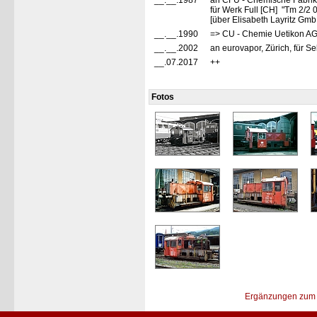
__.__.1987
an CFU - Chemische Fabrik 
für Werk Full [CH] "Tm 2/2 
[über Elisabeth Layritz Gm
__.__.1990
=> CU - Chemie Uetikon AG,
__.__.2002
an eurovapor, Zürich, für S
__.07.2017
++
Fotos
Ergänzungen zum 