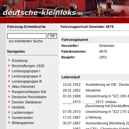
Fahrzeug-Schnellsuche
Fahrzeugportrait Gmeinder 4678
Fahrzeugstamm
zur erweiterten Suche
Hersteller:
Gmeinder
Navigation
Fabriknummer:
4678
Baujahr:
1951
Einleitung
Beschaffungen 1930
Leistungsgruppe I
Leistungsgruppe II
Lebenslauf
Leistungsgruppe III
14.01.1952
Auslieferung an DB - Deut
Akku-Kleinloks
28.01.1952
Abnahme
Rangierschlepper Kdl
01.01.1968
Umzeichnung in "321 165-
Deutsche Reichsbahn
__.__.1973
-
__.__.1973
Umbau
Danske Statsbaner
[Ausrüstung mit Druckluftb
Verbleib
07.05.1973
Umzeichnung in "322 175-
Lackierungen
17.01.1987
z-Stellung
Sonderseiten
Bildergalerien
30.07.1987
Ausmusterung [Nürnberg 2]