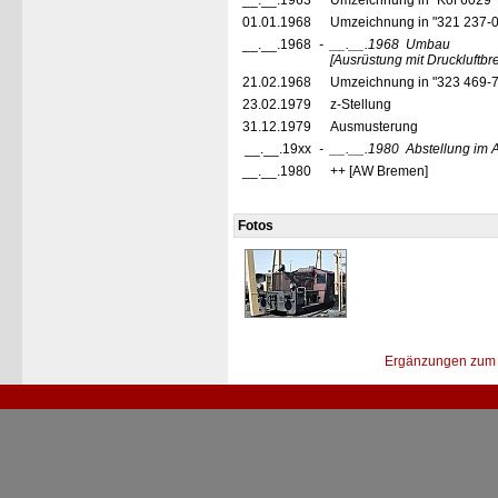
__.__.1963
Umzeichnung in "Köf 6029
01.01.1968
Umzeichnung in "321 237-
__.__.1968
-
__.__.1968
Umbau
[Ausrüstung mit Druckluftb
21.02.1968
Umzeichnung in "323 469-
23.02.1979
z-Stellung
31.12.1979
Ausmusterung
__.__.19xx
-
__.__.1980
Abstellung im
__.__.1980
++ [AW Bremen]
Fotos
Ergänzungen zum 