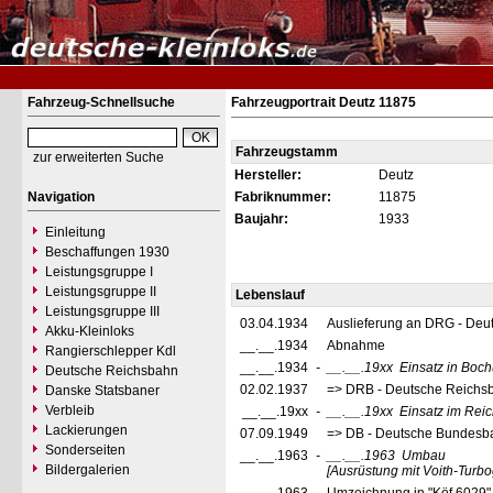
Fahrzeug-Schnellsuche
Fahrzeugportrait Deutz 11875
Fahrzeugstamm
zur erweiterten Suche
Hersteller:
Deutz
Navigation
Fabriknummer:
11875
Baujahr:
1933
Einleitung
Beschaffungen 1930
Leistungsgruppe I
Leistungsgruppe II
Lebenslauf
Leistungsgruppe III
03.04.1934
Auslieferung an DRG - Deu
Akku-Kleinloks
__.__.1934
Abnahme
Rangierschlepper Kdl
__.__.1934
-
__.__.19xx
Einsatz in Bo
Deutsche Reichsbahn
02.02.1937
=> DRB - Deutsche Reichs
Danske Statsbaner
Verbleib
__.__.19xx
-
__.__.19xx
Einsatz im Rei
Lackierungen
07.09.1949
=> DB - Deutsche Bundesb
Sonderseiten
__.__.1963
-
__.__.1963
Umbau
Bildergalerien
[Ausrüstung mit Voith-Turbo