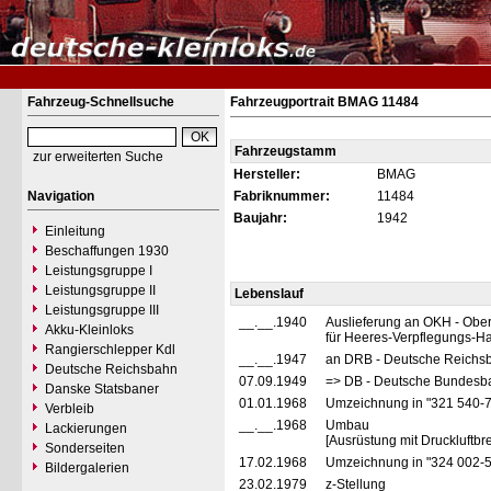
Fahrzeug-Schnellsuche
Fahrzeugportrait BMAG 11484
Fahrzeugstamm
zur erweiterten Suche
Hersteller:
BMAG
Navigation
Fabriknummer:
11484
Baujahr:
1942
Einleitung
Beschaffungen 1930
Leistungsgruppe I
Leistungsgruppe II
Lebenslauf
Leistungsgruppe III
__.__.1940
Auslieferung an OKH - Obe
Akku-Kleinloks
für Heeres-Verpflegungs-
Rangierschlepper Kdl
__.__.1947
an DRB - Deutsche Reichsb
Deutsche Reichsbahn
07.09.1949
=> DB - Deutsche Bundesba
Danske Statsbaner
01.01.1968
Umzeichnung in "321 540-
Verbleib
__.__.1968
Umbau
Lackierungen
[Ausrüstung mit Druckluftb
Sonderseiten
17.02.1968
Umzeichnung in "324 002-
Bildergalerien
23.02.1979
z-Stellung