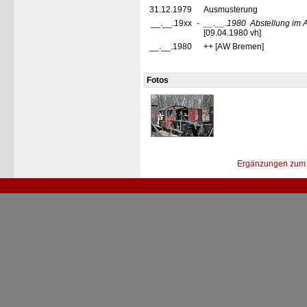
31.12.1979
Ausmusterung
__.__.19xx
-
__.__.1980
Abstellung im
[09.04.1980 vh]
__.__.1980
++ [AW Bremen]
Fotos
Ergänzungen zum 