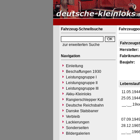
Fahrzeug-Schnellsuche
Fahrzeugpor
Fahrzeugs
zur erweiterten Suche
Hersteller:
Navigation
Fabriknum
Baujahr:
Einleitung
Beschaffungen 1930
Leistungsgruppe I
Leistungsgruppe II
Lebenslauf
Leistungsgruppe III
11.05.194
Akku-Kleinloks
25.05.194
Rangierschlepper Kdl
__.__.19x
Deutsche Reichsbahn
Danske Statsbaner
Verbleib
07.09.194
Lackierungen
28.12.196
Sonderseiten
__.__.196
Bildergalerien