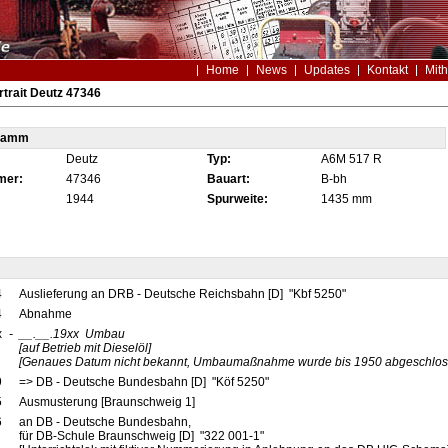
Home
News
Updates
Kontakt
Mith
trait Deutz 47346
tamm
Deutz
Typ:
A6M 517 R
mer:
47346
Bauart:
B-bh
1944
Spurweite:
1435 mm
4
Auslieferung an DRB - Deutsche Reichsbahn [D] "Kbf 5250"
4
Abnahme
x
-
__.__.19xx
Umbau
[auf Betrieb mit Dieselöl]
[Genaues Datum nicht bekannt, Umbaumaßnahme wurde bis 1950 abgeschlos
9
=> DB - Deutsche Bundesbahn [D] "Köf 5250"
5
Ausmusterung [Braunschweig 1]
6
an DB - Deutsche Bundesbahn,
für DB-Schule Braunschweig [D] "322 001-1"