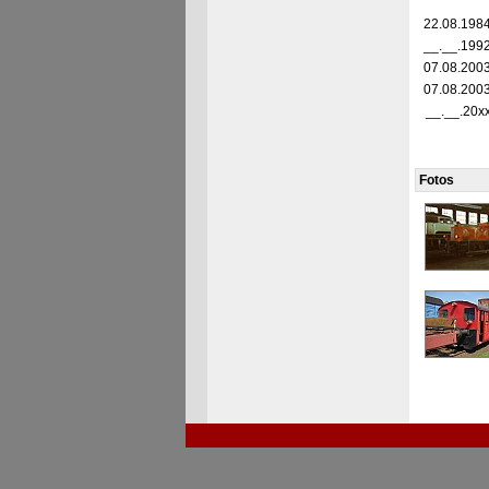
22.08.198
__.__.199
07.08.200
07.08.200
__.__.20x
Fotos