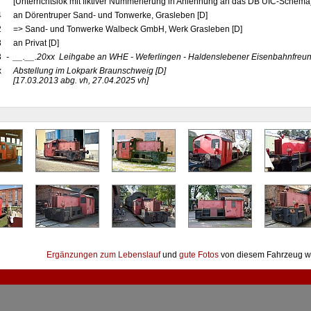
[Unterrichtslok mit fiktiver Nummerierung in Anlehnung an das DB UIC-Schema
4
an Dörentruper Sand- und Tonwerke, Grasleben [D]
2
=> Sand- und Tonwerke Walbeck GmbH, Werk Grasleben [D]
3
an Privat [D]
3
-
__.__.20xx
Leihgabe an WHE - Weferlingen - Haldenslebener Eisenbahnfreund
x
Abstellung im Lokpark Braunschweig
[D]
[17.03.2013 abg. vh, 27.04.2025 vh]
Ergänzungen zum Lebenslauf
und
gute Fotos
von diesem Fahrzeug w