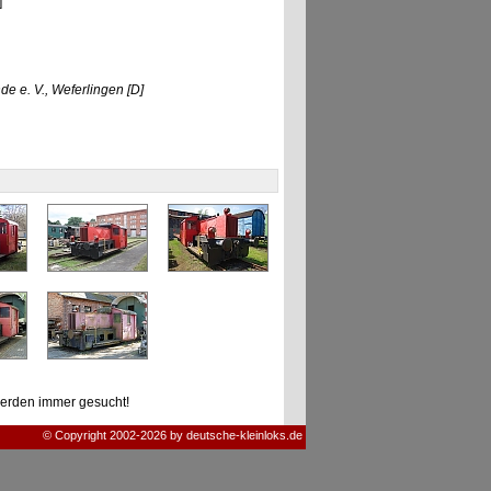
]
e e. V., Weferlingen
[D]
erden immer gesucht!
© Copyright 2002-2026 by deutsche-kleinloks.de