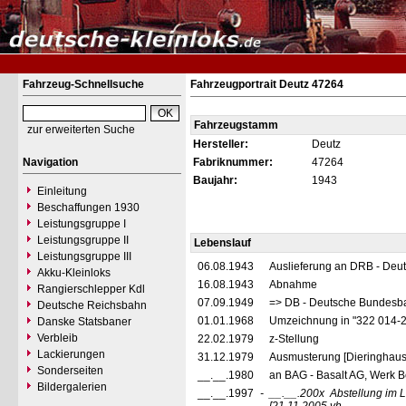
Fahrzeug-Schnellsuche
Fahrzeugportrait Deutz 47264
Fahrzeugstamm
zur erweiterten Suche
Hersteller:
Deutz
Navigation
Fabriknummer:
47264
Baujahr:
1943
Einleitung
Beschaffungen 1930
Leistungsgruppe I
Leistungsgruppe II
Lebenslauf
Leistungsgruppe III
06.08.1943
Auslieferung an DRB - Deu
Akku-Kleinloks
16.08.1943
Abnahme
Rangierschlepper Kdl
07.09.1949
=> DB - Deutsche Bundesba
Deutsche Reichsbahn
01.01.1968
Umzeichnung in "322 014-
Danske Statsbaner
Verbleib
22.02.1979
z-Stellung
Lackierungen
31.12.1979
Ausmusterung [Dieringhaus
Sonderseiten
__.__.1980
an BAG - Basalt AG, Werk 
Bildergalerien
__.__.1997
-
__.__.200x
Abstellung im