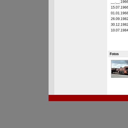
__.__.196
15.07.196
01.01.196
26.09.198
30.12.198
10.07.198
Fotos