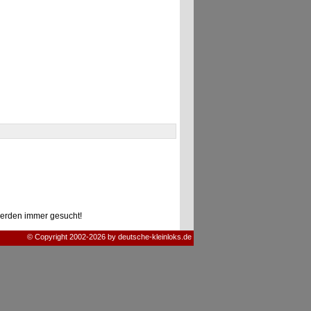
erden immer gesucht!
© Copyright 2002-2026 by deutsche-kleinloks.de