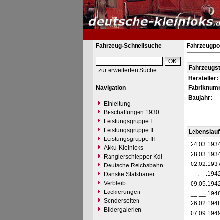
Fahrzeug-Schnellsuche
Fahrzeugpo
Fahrzeugs
zur erweiterten Suche
Hersteller:
Navigation
Fabriknum
Baujahr:
Einleitung
Beschaffungen 1930
Leistungsgruppe I
Leistungsgruppe II
Lebenslauf
Leistungsgruppe III
24.03.193
Akku-Kleinloks
28.03.193
Rangierschlepper Kdl
02.02.193
Deutsche Reichsbahn
__.__.194
Danske Statsbaner
Verbleib
09.05.194
Lackierungen
__.__.194
Sonderseiten
26.02.194
Bildergalerien
07.09.194