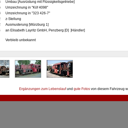
6
Umbau [Ausrüstung mit Flüssigkeitsgetriebe]
6
Umzeichnung in "Köf 4098"
8
Umzeichnung in "323 426-7"
2
z-Stellung
2
Ausmusterung [Würzburg 1]
4
an Elisabeth Layritz GmbH, Penzberg [D] ]Händler]
Verbleib unbekannt
Ergänzungen zum Lebenslauf
und
gute Fotos
von diesem Fahrzeug w