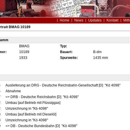
Home
News
Updates
Kontakt
Mith
rtrait BMAG 10189
tamm
BMAG
Typ:
mer:
10189
Bauart:
B-dm
1933
Spurweite:
1435 mm
4
Auslieferung an DRG - Deutsche Reichsbahn-Gesellschaft [D] "Kö 4098"
4
Abnahme
7
=> DRB - Deutsche Reichsbahn [D] "Kö 4098"
2
Umbau [auf Betrieb mit Flüssiggas]
2
Umzeichnung in "Kb 4098"
8
Umbau [auf Betrieb mit Dieselöl]
8
Umzeichnung in "Kö 4098"
9
=> DB - Deutsche Bundesbahn [D] "Kö 4098"