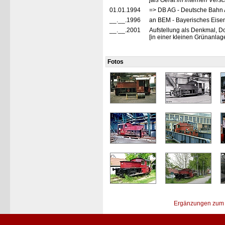
[als Gerät im internen Vers
01.01.1994
=> DB AG - Deutsche Bahn 
__.__.1996
an BEM - Bayerisches Eise
__.__.2001
Aufstellung als Denkmal, D
[in einer kleinen Grünanla
Fotos
Ergänzungen zum 