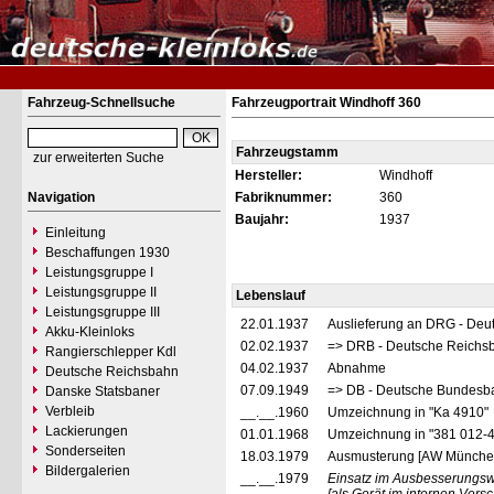
Fahrzeug-Schnellsuche
Fahrzeugportrait Windhoff 360
Fahrzeugstamm
zur erweiterten Suche
Hersteller:
Windhoff
Navigation
Fabriknummer:
360
Baujahr:
1937
Einleitung
Beschaffungen 1930
Leistungsgruppe I
Leistungsgruppe II
Lebenslauf
Leistungsgruppe III
22.01.1937
Auslieferung an DRG - Deu
Akku-Kleinloks
02.02.1937
=> DRB - Deutsche Reichs
Rangierschlepper Kdl
04.02.1937
Abnahme
Deutsche Reichsbahn
07.09.1949
=> DB - Deutsche Bundesb
Danske Statsbaner
Verbleib
__.__.1960
Umzeichnung in "Ka 4910"
Lackierungen
01.01.1968
Umzeichnung in "381 012-
Sonderseiten
18.03.1979
Ausmusterung [AW Münche
Bildergalerien
__.__.1979
Einsatz im Ausbesserungs