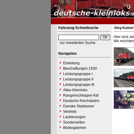
Fahrzeug-Schnellsuche
Jörg Kaiser
Hier sind al
Wir möchten 
zur erweiterten Suche
Navigation
Einleitung
Beschaffungen 1930
Leistungsgruppe I
Leistungsgruppe II
Leistungsgruppe III
Akku-Kleinloks
Rangierschlepper Kdl
Deutsche Reichsbahn
Danske Statsbaner
Verbleib
Lackierungen
Sonderseiten
Bildergalerien