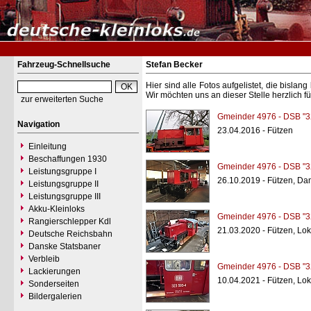
Fahrzeug-Schnellsuche
Stefan Becker
Hier sind alle Fotos aufgelistet, die bisl
Wir möchten uns an dieser Stelle herzlich f
zur erweiterten Suche
Gmeinder 4976 - DSB "3
Navigation
23.04.2016 - Fützen
Einleitung
Beschaffungen 1930
Gmeinder 4976 - DSB "3
Leistungsgruppe I
26.10.2019 - Fützen, Da
Leistungsgruppe II
Leistungsgruppe III
Akku-Kleinloks
Gmeinder 4976 - DSB "3
Rangierschlepper Kdl
21.03.2020 - Fützen, L
Deutsche Reichsbahn
Danske Statsbaner
Verbleib
Gmeinder 4976 - DSB "3
Lackierungen
10.04.2021 - Fützen, L
Sonderseiten
Bildergalerien