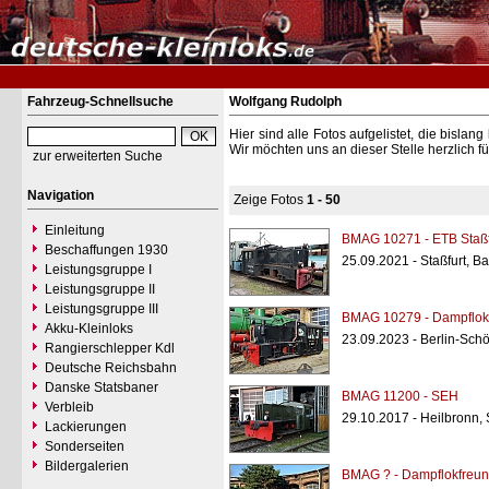
Fahrzeug-Schnellsuche
Wolfgang Rudolph
Hier sind alle Fotos aufgelistet, die bisl
Wir möchten uns an dieser Stelle herzlich f
zur erweiterten Suche
Navigation
Zeige Fotos
1 - 50
Einleitung
BMAG 10271 - ETB Staßf
Beschaffungen 1930
25.09.2021 - Staßfurt, B
Leistungsgruppe I
Leistungsgruppe II
Leistungsgruppe III
BMAG 10279 - Dampflokf
Akku-Kleinloks
23.09.2023 - Berlin-Sc
Rangierschlepper Kdl
Deutsche Reichsbahn
Danske Statsbaner
BMAG 11200 - SEH
Verbleib
29.10.2017 - Heilbronn,
Lackierungen
Sonderseiten
Bildergalerien
BMAG ? - Dampflokfreun