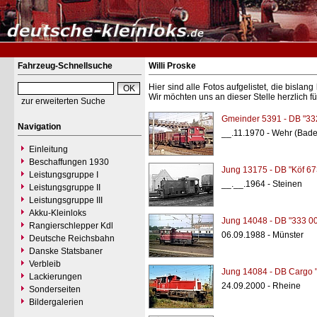
Fahrzeug-Schnellsuche
Willi Proske
Hier sind alle Fotos aufgelistet, die bisl
Wir möchten uns an dieser Stelle herzlich f
zur erweiterten Suche
Gmeinder 5391 - DB "33
Navigation
__.11.1970 - Wehr (Bad
Einleitung
Beschaffungen 1930
Jung 13175 - DB "Köf 67
Leistungsgruppe I
__.__.1964 - Steinen
Leistungsgruppe II
Leistungsgruppe III
Akku-Kleinloks
Jung 14048 - DB "333 0
Rangierschlepper Kdl
06.09.1988 - Münster
Deutsche Reichsbahn
Danske Statsbaner
Verbleib
Jung 14084 - DB Cargo 
Lackierungen
24.09.2000 - Rheine
Sonderseiten
Bildergalerien