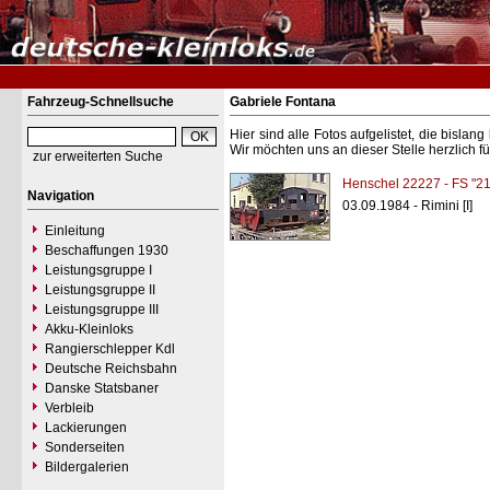
Fahrzeug-Schnellsuche
Gabriele Fontana
Hier sind alle Fotos aufgelistet, die bisl
Wir möchten uns an dieser Stelle herzlich f
zur erweiterten Suche
Henschel 22227 - FS "2
Navigation
03.09.1984 - Rimini [I]
Einleitung
Beschaffungen 1930
Leistungsgruppe I
Leistungsgruppe II
Leistungsgruppe III
Akku-Kleinloks
Rangierschlepper Kdl
Deutsche Reichsbahn
Danske Statsbaner
Verbleib
Lackierungen
Sonderseiten
Bildergalerien