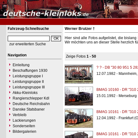
Fahrzeug-Schnellsuche
Werner Brutzer †
Hier sind alle Fotos aufgelistet, die bisl
Wir möchten uns an dieser Stelle herzlich f
zur erweiterten Suche
Navigation
Zeige Fotos
1 - 50
Einleitung
? ? - DB "30 80 951 5 28
Beschaffungen 1930
12.07.1982 - Mannheim,
Leistungsgruppe I
Leistungsgruppe II
Leistungsgruppe III
BMAG 10160 - DR "310 
Akku-Kleinloks
15.01.1992 - Merseburg
Rangierschlepper Kdl
Deutsche Reichsbahn
Danske Statsbaner
BMAG 10161 - DR "310 
Verbleib
12.04.1992 - Frankfurt (
Lackierungen
Sonderseiten
Bildergalerien
BMAG 10161 - DR "310 