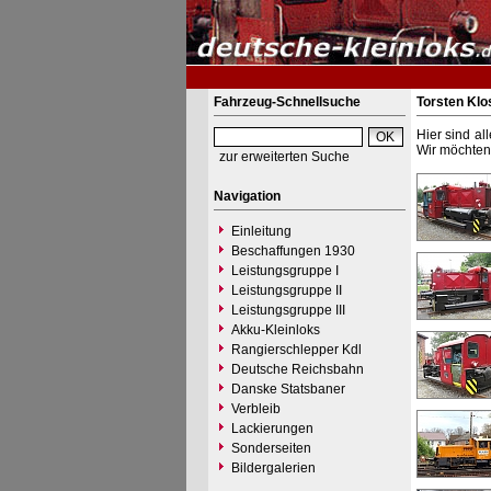
Fahrzeug-Schnellsuche
Torsten Klo
Hier sind al
Wir möchten 
zur erweiterten Suche
Navigation
Einleitung
Beschaffungen 1930
Leistungsgruppe I
Leistungsgruppe II
Leistungsgruppe III
Akku-Kleinloks
Rangierschlepper Kdl
Deutsche Reichsbahn
Danske Statsbaner
Verbleib
Lackierungen
Sonderseiten
Bildergalerien