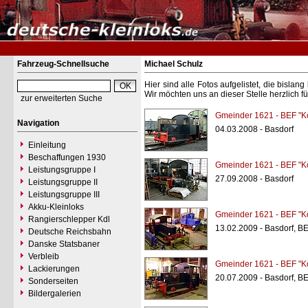
Fahrzeug-Schnellsuche
Michael Schulz
Hier sind alle Fotos aufgelistet, die bisl
Wir möchten uns an dieser Stelle herzlich f
zur erweiterten Suche
Gmeinder 1621 - BEF "K
Navigation
04.03.2008 - Basdorf
Einleitung
Beschaffungen 1930
Gmeinder 1621 - BEF "K
Leistungsgruppe I
27.09.2008 - Basdorf
Leistungsgruppe II
Leistungsgruppe III
Akku-Kleinloks
Gmeinder 1621 - BEF "K
Rangierschlepper Kdl
13.02.2009 - Basdorf, B
Deutsche Reichsbahn
Danske Statsbaner
Verbleib
Gmeinder 1621 - BEF "K
Lackierungen
20.07.2009 - Basdorf, B
Sonderseiten
Bildergalerien