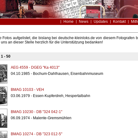
Home
News
Updates
Kontakt
Mith
le Fotos aufgelistet, die bislang bei deutsche-kleinloks.de von diesem Fotografe
uns an dieser Stelle herzlich für die Unterstützung bedanken!
s
1 - 50
AEG 4559 - DGEG "Ka 4013"
04.10.1985 - Bochum-Dahlhausen, Eisenbahnmuseum
BMAG 10103 - VEH
03.06.1979 - Essen-Kupferdreh, Hespertalbahn
BMAG 10230 - DB "324 042-1"
06.09.1974 - Malente-Gremsmühlen
BMAG 10274 - DB "323 012-5"