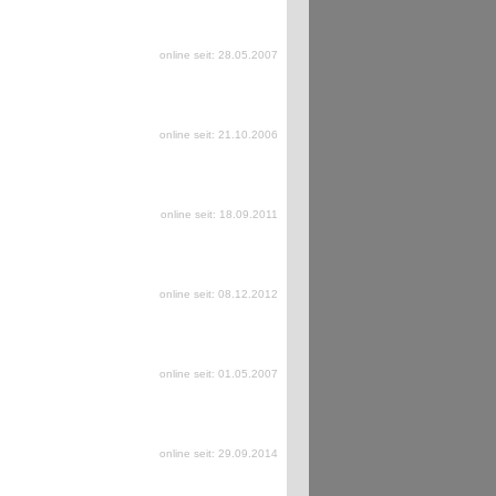
online seit: 28.05.2007
online seit: 21.10.2006
online seit: 18.09.2011
online seit: 08.12.2012
online seit: 01.05.2007
online seit: 29.09.2014