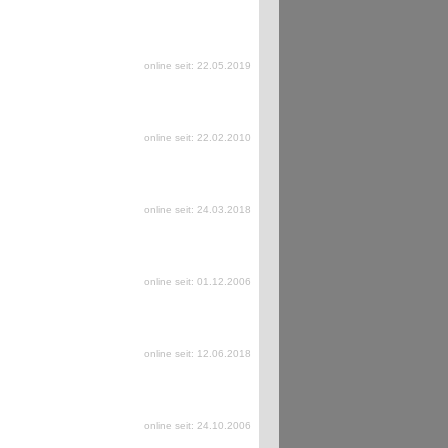
online seit: 22.05.2019
online seit: 22.02.2010
online seit: 24.03.2018
online seit: 01.12.2006
online seit: 12.06.2018
online seit: 24.10.2006