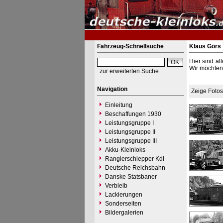
Fahrzeug-Schnellsuche
Klaus Görs
Hier sind al
Wir möchten 
zur erweiterten Suche
Navigation
Zeige Foto
Einleitung
Beschaffungen 1930
Leistungsgruppe I
Leistungsgruppe II
Leistungsgruppe III
Akku-Kleinloks
Rangierschlepper Kdl
Deutsche Reichsbahn
Danske Statsbaner
Verbleib
Lackierungen
Sonderseiten
Bildergalerien