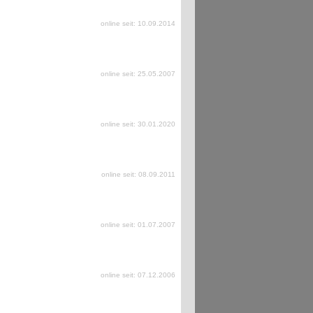
online seit: 10.09.2014
online seit: 25.05.2007
online seit: 30.01.2020
online seit: 08.09.2011
online seit: 01.07.2007
online seit: 07.12.2006