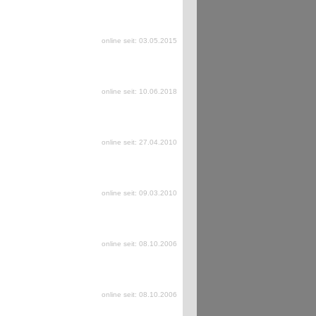
online seit: 03.05.2015
online seit: 10.06.2018
online seit: 27.04.2010
online seit: 09.03.2010
online seit: 08.10.2006
online seit: 08.10.2006