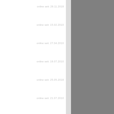
online seit: 26.11.2018
online seit: 15.02.2010
online seit: 27.04.2010
online seit: 19.07.2010
online seit: 25.05.2018
online seit: 21.07.2010