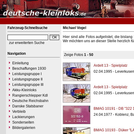
Fahrzeug-Schnellsuche
Michael Vogel
Hier sind alle Fotos aufgelistet, die bisl
Wir möchten uns an dieser Stelle herzlich f
zur erweiterten Suche
Navigation
Zeige Fotos
1 - 50
Einleitung
Ardelt 13 - Spielplatz
Beschaffungen 1930
02.04.1995 - Leverkuse
Leistungsgruppe I
Leistungsgruppe II
Leistungsgruppe III
Ardelt 13 - Spielplatz
Akku-Kleinloks
02.04.1995 - Leverkuse
Rangierschlepper Kdl
Deutsche Reichsbahn
Danske Statsbaner
BMAG 10191 - DB "322 
Verbleib
24.04.1977 - Koblenz, B
Lackierungen
Sonderseiten
Bildergalerien
BMAG 10193 - Düker "LA