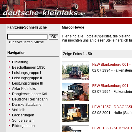
Fahrzeug-Schnellsuche
Marco Heyde
Hier sind alle Fotos aufgelistet, die bisl
Wir möchten uns an dieser Stelle herzlich f
zur erweiterten Suche
Navigation
Zeige Fotos
1 - 50
Einleitung
FEW Blankenburg 001 - 
Beschaffungen 1930
02.07.1994 - Falkenstei
Leistungsgruppe I
Leistungsgruppe II
Leistungsgruppe III
FEW Blankenburg 001 - 
Akku-Kleinloks
02.07.1994 - Falkenstei
Rangierschlepper Kdl
Deutsche Reichsbahn
Danske Statsbaner
LEW 11357 - DB AG "ASF
Verbleib
03.08.2001 - Halle (Saal
Lackierungen
Sonderseiten
Bildergalerien
LEW 11360 - SEM "ASF 