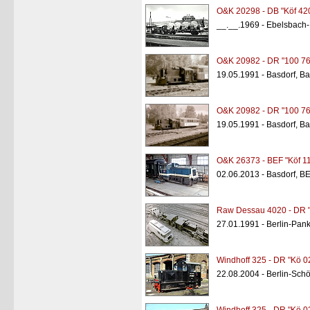
O&K 20298 - DB "Köf 42
__.__.1969 - Ebelsbach
O&K 20982 - DR "100 76
19.05.1991 - Basdorf, B
O&K 20982 - DR "100 76
19.05.1991 - Basdorf, B
O&K 26373 - BEF "Köf 1
02.06.2013 - Basdorf, B
Raw Dessau 4020 - DR "
27.01.1991 - Berlin-Pan
Windhoff 325 - DR "Kö 0
22.08.2004 - Berlin-Sc