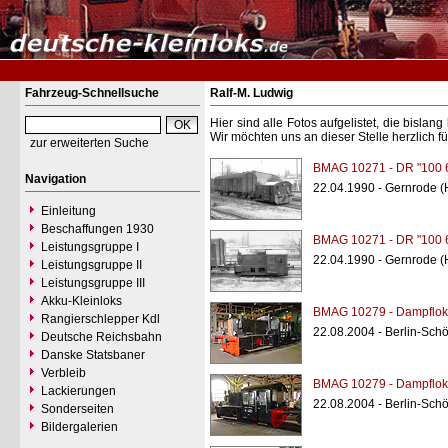
Fahrzeug-Schnellsuche
Ralf-M. Ludwig
Hier sind alle Fotos aufgelistet, die bisl
Wir möchten uns an dieser Stelle herzlich f
zur erweiterten Suche
BMAG 10271 - DR "100 
Navigation
22.04.1990 - Gernrode (
Einleitung
Beschaffungen 1930
BMAG 10271 - DR "100 
Leistungsgruppe I
22.04.1990 - Gernrode (
Leistungsgruppe II
Leistungsgruppe III
Akku-Kleinloks
BMAG 10279 - Dampflokf
Rangierschlepper Kdl
22.08.2004 - Berlin-Sc
Deutsche Reichsbahn
Danske Statsbaner
Verbleib
BMAG 10279 - Dampflokf
Lackierungen
22.08.2004 - Berlin-Sc
Sonderseiten
Bildergalerien