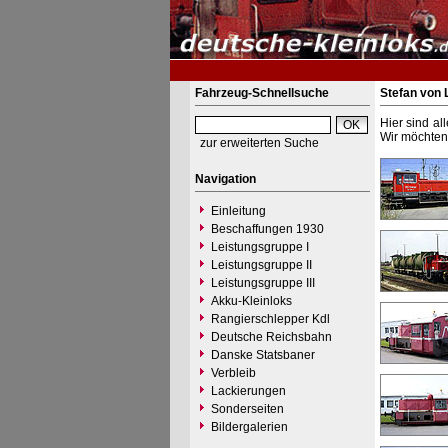
Fahrzeug-Schnellsuche
Stefan von
Hier sind al
Wir möchten 
zur erweiterten Suche
Navigation
Einleitung
Beschaffungen 1930
Leistungsgruppe I
Leistungsgruppe II
Leistungsgruppe III
Akku-Kleinloks
Rangierschlepper Kdl
Deutsche Reichsbahn
Danske Statsbaner
Verbleib
Lackierungen
Sonderseiten
Bildergalerien