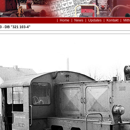
Home
News
Updates
Kontakt
Mith
3 - DB "321 103-4"