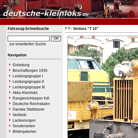
Fahrzeug-Schnellsuche
? ? - Ventura "T 10"
zur erweiterten Suche
Navigation
Einleitung
Beschaffungen 1930
Leistungsgruppe I
Leistungsgruppe II
Leistungsgruppe III
Akku-Kleinloks
Rangierschlepper Kdl
Deutsche Reichsbahn
Danske Statsbaner
Verbleib
Lackierungen
Sonderseiten
Bildergalerien