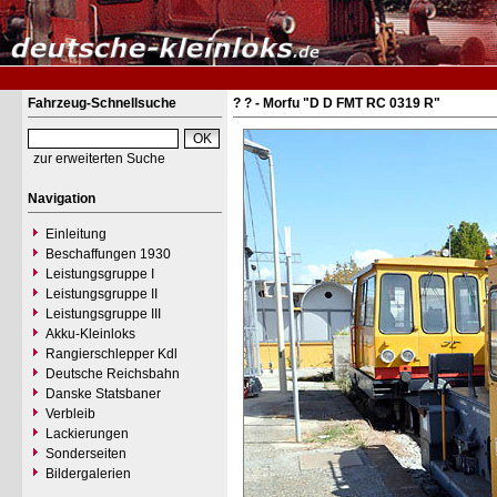
Fahrzeug-Schnellsuche
? ? - Morfu "D D FMT RC 0319 R"
zur erweiterten Suche
Navigation
Einleitung
Beschaffungen 1930
Leistungsgruppe I
Leistungsgruppe II
Leistungsgruppe III
Akku-Kleinloks
Rangierschlepper Kdl
Deutsche Reichsbahn
Danske Statsbaner
Verbleib
Lackierungen
Sonderseiten
Bildergalerien